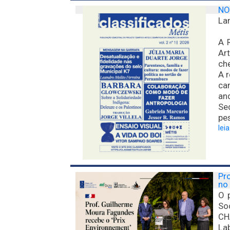
NO
Lan
A 
Ar
ch
A r
can
an
Se
pe
lei
Pr
no 
O 
So
CH
La