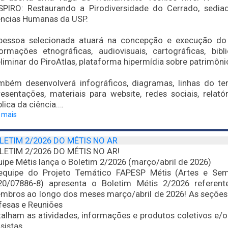
SPIRO: Restaurando a Pirodiversidade do Cerrado, sediad
ências Humanas da USP.
pessoa selecionada atuará na concepção e execução do
formações etnográficas, audiovisuais, cartográficas, b
liminar do PiroAtlas, plataforma hipermídia sobre patrimôni
mbém desenvolverá infográficos, diagramas, linhas do te
resentações, materiais para website, redes sociais, rela
lica da ciência.…
a mais
LETIM 2/2026 DO MÉTIS NO AR
LETIM 2/2026 DO MÉTIS NO AR!
ipe Métis lança o Boletim 2/2026 (março/abril de 2026)
equipe do Projeto Temático FAPESP Métis (Artes e Sem
20/07886-8) apresenta o Boletim Métis 2/2026 referente
mbros ao longo dos meses março/abril de 2026! As seções 
fesas e Reuniões
alham as atividades, informações e produtos coletivos e/ou
sistas.