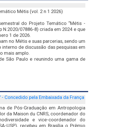
mático Métis (vol. 2 n 1 2026)
semestral do Projeto Temático “Métis -
p N.2020/07886-8) criada em 2024 e que
ero 1 de 2026.
inam no Métis e suas parcerias, sendo um
o interno de discussão das pesquisas em
o mais amplo.
 de São Paulo e reunindo uma gama de
" - Concedido pela Embaixada da França
ama de Pós-Graduação em Antropologia
ador da Maison du CNRS, coordenador do
odiversidade e vice-coordenador do
A-USP), recebeu em Brasília o Prêmio