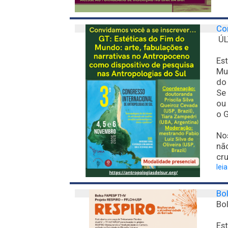
Co
ÚL
Es
Mu
do 
Se 
ou 
o G
Nos
nã
cru
lei
Bo
Bo
Es