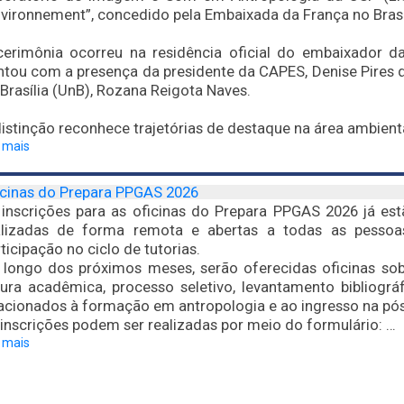
vironnement”, concedido pela Embaixada da França no Brasi
cerimônia ocorreu na residência oficial do embaixador d
tou com a presença da presidente da CAPES, Denise Pires de
Brasília (UnB), Rozana Reigota Naves.
istinção reconhece trajetórias de destaque na área ambient
a mais
icinas do Prepara PPGAS 2026
inscrições para as oficinas do Prepara PPGAS 2026 já estã
alizadas de forma remota e abertas a todas as pessoa
ticipação no ciclo de tutorias.
 longo dos próximos meses, serão oferecidas oficinas sob
itura acadêmica, processo seletivo, levantamento bibliogr
lacionados à formação em antropologia e ao ingresso na pó
inscrições podem ser realizadas por meio do formulário: …
a mais