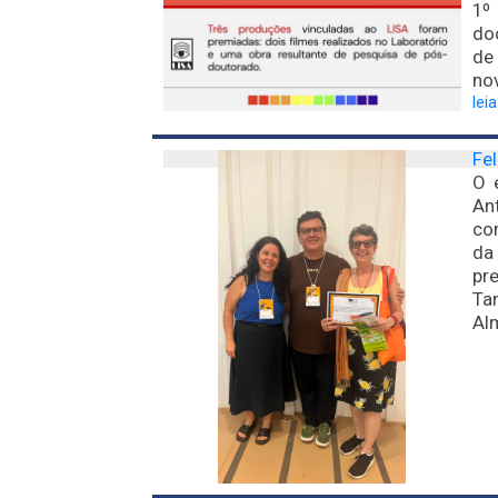
1º
do
de 
nov
lei
Fe
O 
Ant
com
da
pr
Ta
Al