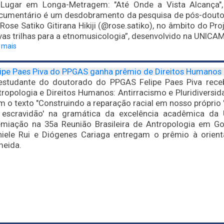
 Lugar em Longa-Metragem: "Até Onde a Vista Alcança", 
cumentário é um desdobramento da pesquisa de pós-doutorad
Rose Satiko Gitirana Hikiji (@rose.satiko), no âmbito do P
as trilhas para a etnomusicologia”, desenvolvido na UNICAM
a mais
lipe Paes Piva do PPGAS ganha prêmio de Direitos Humanos
estudante do doutorado do PPGAS Felipe Paes Piva rec
ropologia e Direitos Humanos: Antirracismo e Pluridiversi
 o texto "Construindo a reparação racial em nosso próprio 'q
 escravidão' na gramática da excelência acadêmica da 
emiação na 35a Reunião Brasileira de Antropologia em G
niele Rui e Diógenes Cariaga entregam o prêmio à orient
meida.