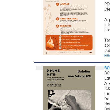
RE
Ci
A 
in
pre
Ta
ap
púb
lei
BO
BO
Equ
A 
20
me
De
det
Bol