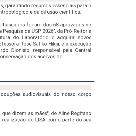
is, garantindo recursos essenciais para o
tropológico e da difusão científica.
ultiusuários foi um dos 68 aprovados no
de Pesquisa da USP 2026", da Pró-Reitoria
utura do Laboratório e adquirir novos
essora Rose Satiko Hikiji, e a execução
do Dionisio, responsável pela Central
 Conservação dos acervos do…
roduções audiovisuais do nosso corpo
 que dizem as mães", de Aline Regitano
a realização do LISA como parte do seu