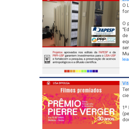
O L
for
O 
"Ed
de
equ
se
Mu
lei
Vit
Te
cie
1º
(p
do