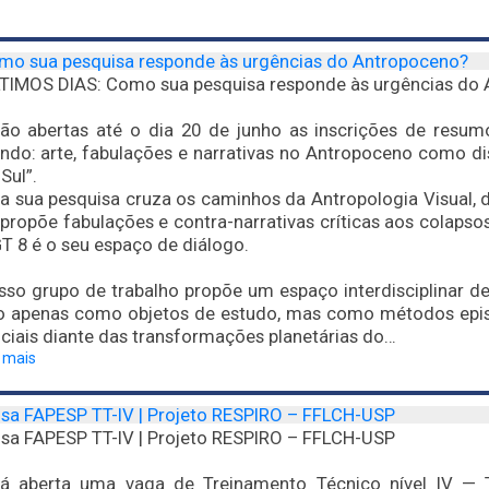
mo sua pesquisa responde às urgências do Antropoceno?
TIMOS DIAS: Como sua pesquisa responde às urgências do
tão abertas até o dia 20 de junho as inscrições de resu
ndo: arte, fabulações e narrativas no Antropoceno como di
Sul”.
a sua pesquisa cruza os caminhos da Antropologia Visual, d
propõe fabulações e contra-narrativas críticas aos colapso
T 8 é o seu espaço de diálogo.
so grupo de trabalho propõe um espaço interdisciplinar de
o apenas como objetos de estudo, mas como métodos epist
ciais diante das transformações planetárias do…
a mais
lsa FAPESP TT-IV | Projeto RESPIRO – FFLCH-USP
lsa FAPESP TT-IV | Projeto RESPIRO – FFLCH-USP
tá aberta uma vaga de Treinamento Técnico nível IV — 