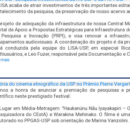
ISA acaba de atrair investimentos de três importantes edita
talecimento da pesquisa, da preservação de nosso acervo an
projeto de adequação da infraestrutura de nossa Central M
ital de Apoio a Propostas Estratégicas para Infraestrutura 
 Pesquisa e Inovação (PRPI), e visa renovar a infraestr
ipamentos audiovisuais. A coordenação do projeto é da prof
rá conduzida pela equipe do LISA-USP, em especial Ricar
ltiusuários, e Leo Fuzer, responsável pela Documentação e
a mais
ória do cinema etnográfico da USP no Prêmio Pierre Verger!
mos a honra de anunciar a premiação de pesquisas e p
ntífico neste prestigiado festival:
 Lugar em Média-Metragem: "Haukanünu Nãu Iyayakapiri – O
esquisadora do CEstA) e Warakina Mehinako. O filme é um
utorado no PPGAS-USP sob orientação de Marina Vanzolini.