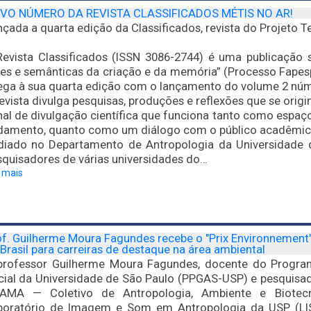
VO NÚMERO DA REVISTA CLASSIFICADOS MÉTIS NO AR!
çada a quarta edição da Classificados, revista do Projeto Te
Revista Classificados (ISSN 3086-2744) é uma publicação 
tes e semânticas da criação e da memória” (Processo Fapes
ega à sua quarta edição com o lançamento do volume 2 núm
evista divulga pesquisas, produções e reflexões que se orig
al de divulgação científica que funciona tanto como espaç
damento, quanto como um diálogo com o público acadêmic
diado no Departamento de Antropologia da Universidade
squisadores de várias universidades do…
a mais
of. Guilherme Moura Fagundes recebe o "Prix Environnement
Brasil para carreiras de destaque na área ambiental
professor Guilherme Moura Fagundes, docente do Progr
cial da Universidade de São Paulo (PPGAS-USP) e pesquis
AMA — Coletivo de Antropologia, Ambiente e Biotecn
boratório de Imagem e Som em Antropologia da USP (LIS