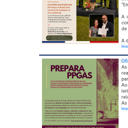
“En
A 
con
de 
A d
lei
Of
As 
re
par
Ao
le
re
As 
lei