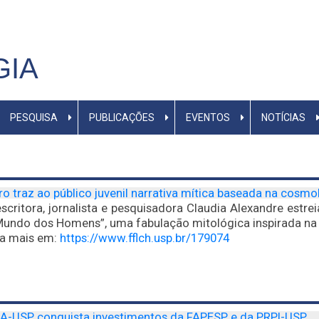
GIA
PESQUISA
PUBLICAÇÕES
EVENTOS
NOTÍCIAS
ro traz ao público juvenil narrativa mítica baseada na cosmo
scritora, jornalista e pesquisadora Claudia Alexandre estrei
Mundo dos Homens”, uma fabulação mitológica inspirada na
ia mais em:
https://www.fflch.usp.br/179074
SA-USP conquista investimentos da FAPESP e da PRPI-USP