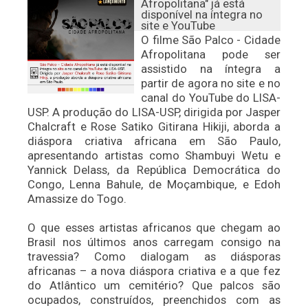
Afropolitana" já está
disponível na íntegra no
site e YouTube
O filme São Palco - Cidade
Afropolitana pode ser
assistido na íntegra a
partir de agora no site e no
canal do YouTube do LISA-
USP. A produção do LISA-USP, dirigida por Jasper
Chalcraft e Rose Satiko Gitirana Hikiji, aborda a
diáspora criativa africana em São Paulo,
apresentando artistas como Shambuyi Wetu e
Yannick Delass, da República Democrática do
Congo, Lenna Bahule, de Moçambique, e Edoh
Amassize do Togo.
O que esses artistas africanos que chegam ao
Brasil nos últimos anos carregam consigo na
travessia? Como dialogam as diásporas
africanas – a nova diáspora criativa e a que fez
do Atlântico um cemitério? Que palcos são
ocupados, construídos, preenchidos com as