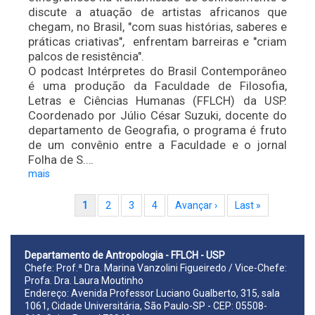
discute a atuação de artistas africanos que
chegam, no Brasil, "com suas histórias, saberes e
práticas criativas", enfrentam barreiras e "criam
palcos de resistência".
O podcast Intérpretes do Brasil Contemporâneo
é uma produção da Faculdade de Filosofia,
Letras e Ciências Humanas (FFLCH) da USP.
Coordenado por Júlio César Suzuki, docente do
departamento de Geografia, o programa é fruto
de um convênio entre a Faculdade e o jornal
Folha de S.…
mais
Paginação
Página atual
1
Page
2
Page
3
Page
4
Próxima página
Avançar ›
Última página
Last »
Departamento de Antropologia - FFLCH - USP
Chefe: Prof.ª Dra. Marina Vanzolini Figueiredo / Vice-Chefe:
Profa. Dra. Laura Moutinho
Endereço: Avenida Professor Luciano Gualberto, 315, sala
1061, Cidade Universitária, São Paulo-SP - CEP: 05508-