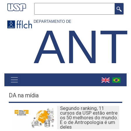
Pular
Buscar
para
o
DEPARTAMENTO DE
ANT
conteúdo
principal
MAIN
NAVIGATION
DA na mídia
Segundo ranking, 11
cursos da USP estão entre
os 50 melhores do mundo.
E o de Antropologia é um
deles