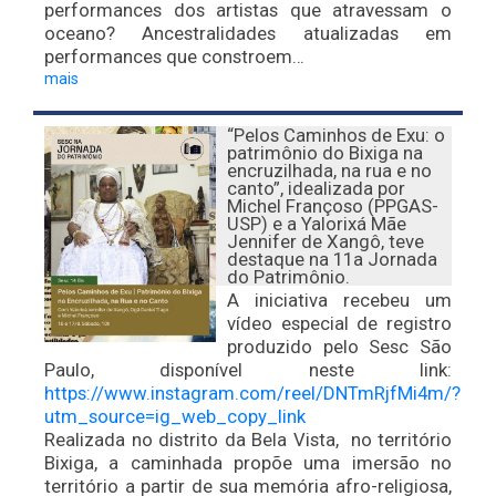
performances dos artistas que atravessam o
oceano? Ancestralidades atualizadas em
performances que constroem…
mais
“Pelos Caminhos de Exu: o
patrimônio do Bixiga na
encruzilhada, na rua e no
canto”, idealizada por
Michel Françoso (PPGAS-
USP) e a Yalorixá Mãe
Jennifer de Xangô, teve
destaque na 11a Jornada
do Patrimônio.
A iniciativa recebeu um
vídeo especial de registro
produzido pelo Sesc São
Paulo, disponível neste link:
https://www.instagram.com/reel/DNTmRjfMi4m/?
utm_source=ig_web_copy_link
Realizada no distrito da Bela Vista, no território
Bixiga, a caminhada propõe uma imersão no
território a partir de sua memória afro-religiosa,