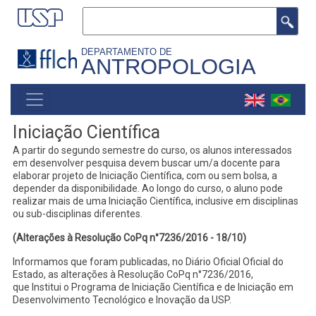
Pular
Buscar
para
o
DEPARTAMENTO DE
ANTROPOLOGIA
conteúdo
principal
MAIN
NAVIGATION
Iniciação Científica
A partir do segundo semestre do curso, os alunos interessados
em desenvolver pesquisa devem buscar um/a docente para
elaborar projeto de Iniciação Científica, com ou sem bolsa, a
depender da disponibilidade. Ao longo do curso, o aluno pode
realizar mais de uma Iniciação Científica, inclusive em disciplinas
ou sub-disciplinas diferentes.
(Alterações à Resolução CoPq n°7236/2016 -
18/10)
Informamos que foram publicadas, no Diário Oficial Oficial do
Estado, as alterações à Resolução CoPq n°7236/2016,
que Institui o Programa de Iniciação Científica e de Iniciação em
Desenvolvimento Tecnológico e Inovação da USP.