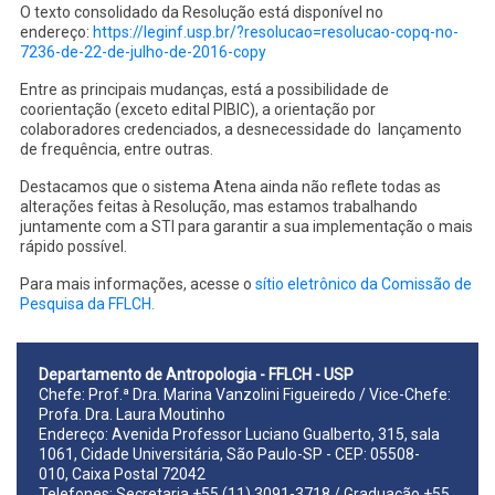
O texto consolidado da Resolução está disponível no
endereço:
https://leginf.usp.
br/?resolucao=resolucao-copq-
no-
7236-de-22-de-julho-de-
2016-copy
Entre as principais mudanças, está a possibilidade de
coorientação (exceto edital PIBIC), a orientação por
colaboradores credenciados, a desnecessidade do lançamento
de frequência, entre outras.
Destacamos que o sistema Atena ainda não reflete todas as
alterações feitas à Resolução, mas estamos trabalhando
juntamente com a STI para garantir a sua implementação o mais
rápido possível.
Para mais informações, acesse o
sítio eletrônico da Comissão de
Pesquisa da FFLCH.
Departamento de Antropologia - FFLCH - USP
Chefe: Prof.ª Dra. Marina Vanzolini Figueiredo / Vice-Chefe:
Profa. Dra. Laura Moutinho
Endereço: Avenida Professor Luciano Gualberto, 315, sala
1061, Cidade Universitária, São Paulo-SP - CEP: 05508-
010, Caixa Postal 72042
Telefones: Secretaria +55 (11) 3091-3718 / Graduação +55