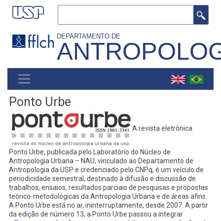
Pular
Buscar
para
o
DEPARTAMENTO DE
ANTROPOLOG
conteúdo
principal
MAIN
NAVIGATION
Ponto Urbe
A revista eletrônica
Ponto Urbe, publicada pelo Laboratório do Núcleo de
Antropologia Urbana – NAU, vinculado ao Departamento de
Antropologia da USP e credenciado pelo CNPq, é um veículo de
periodicidade semestral, destinado à difusão e discussão de
trabalhos, ensaios, resultados parciais de pesquisas e propostas
teórico-metodológicas da Antropologia Urbana e de áreas afins.
A Ponto Urbe está no ar, ininterruptamente, desde 2007. A partir
da edição de número 13, a Ponto Urbe passou a integrar