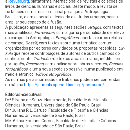
a
Revues.org
, plataforma internacional de revistas e coleções de
livros de ciências humanas e sociais. Deste modo, a revista se
fortaleceu como mais um canal para que a Antropologia
Brasileira, e em especial a dedicada a estudos urbanos, possa
ampliar seu espaço de difusão.
A publicação apresenta as seguintes seções:
Artigos
, com textos
mais analíticos,
Entrevistas
, com alguma personalidade de relevo
no campo da Antropologia;
Etnográficas
, aberta a curtos relatos
de campo;
Dossiê
, com textos sobre uma temática comum
organizados por editores convidados ou propostas recebidas;
Cir-
kula
que recebe contribuições de autores de outros campos do
conhecimento;
Traduções
de textos atuais ou raros, inéditos em
português;
Resenhas
, com análise sobre obras recentes;
Ensaios
fotográficos
; e uma nova seção só possível numa publicação em
meio eletrônico,
Vídeos etnográficos
.
As normas para submissão de trabalhos podem ser conferidas
na página
https://journals.openedition.
org/pontourbe/
Editoras-executivas
Drª Silvana de Souza Nascimento, Faculdade de Filosofia e
Ciências Humanas, Universidade de São Paulo, Brasil
Drª Juliana P. L. Caruso, Faculdade de Filosofia e Ciências
Humanas, Universidade de São Paulo, Brasil
Me. Arthur Fortland Gomes, Faculdade de Filosofia e Ciências
Humanas, Universidade de São Paulo, Brasil