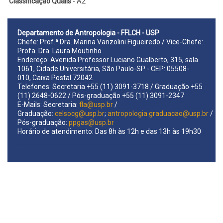
Classificação Qualis
- A2
Departamento de Antropologia - FFLCH - USP
Chefe: Prof.ª Dra. Marina Vanzolini Figueiredo / Vice-Chefe:
Profa. Dra. Laura Moutinho
Endereço: Avenida Professor Luciano Gualberto, 315, sala
1061, Cidade Universitária, São Paulo-SP - CEP: 05508-
010, Caixa Postal 72042
Telefones: Secretaria +55 (11) 3091-3718 / Graduação +55
(11) 2648-0622 / Pós-graduação +55 (11) 3091-2347
E-Mails: Secretaria:
fla@usp.br
/
Graduação:
celsocg@usp.br
;
antropologia.graduacao@usp.br
/
Pós-graduação:
ppgas@usp.br
Horário de atendimento: Das 8h às 12h e das 13h às 19h30