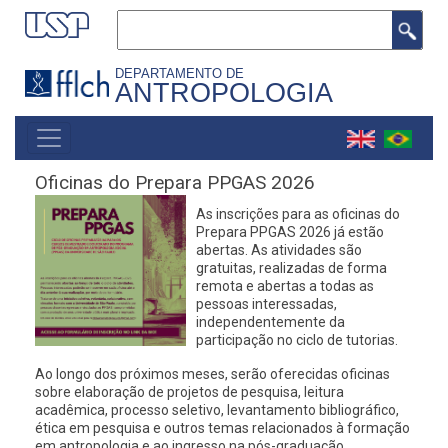
Pular
Buscar
para
o
DEPARTAMENTO DE
ANTROPOLOGIA
conteúdo
principal
MAIN
NAVIGATION
Oficinas do Prepara PPGAS 2026
As inscrições para as oficinas do
Prepara PPGAS 2026 já estão
abertas. As atividades são
gratuitas, realizadas de forma
remota e abertas a todas as
pessoas interessadas,
independentemente da
participação no ciclo de tutorias.
Ao longo dos próximos meses, serão oferecidas oficinas
sobre elaboração de projetos de pesquisa, leitura
acadêmica, processo seletivo, levantamento bibliográfico,
ética em pesquisa e outros temas relacionados à formação
em antropologia e ao ingresso na pós-graduação.