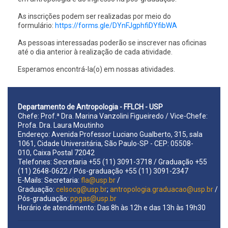
As inscrições podem ser realizadas por meio do
formulário:
https://forms.gle/
DYnFJgphfiDYfibWA
As pessoas interessadas poderão se inscrever nas oficinas
até o dia anterior à realização de cada atividade.
Esperamos encontrá-la(o) em nossas atividades.
Departamento de Antropologia - FFLCH - USP
Chefe: Prof.ª Dra. Marina Vanzolini Figueiredo / Vice-Chefe:
Profa. Dra. Laura Moutinho
Endereço: Avenida Professor Luciano Gualberto, 315, sala
1061, Cidade Universitária, São Paulo-SP - CEP: 05508-
010, Caixa Postal 72042
Telefones: Secretaria +55 (11) 3091-3718 / Graduação +55
(11) 2648-0622 / Pós-graduação +55 (11) 3091-2347
E-Mails: Secretaria:
fla@usp.br
/
Graduação:
celsocg@usp.br
;
antropologia.graduacao@usp.br
/
Pós-graduação:
ppgas@usp.br
Horário de atendimento: Das 8h às 12h e das 13h às 19h30