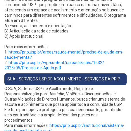
comunidade USP, que propõe uma pausa na rotina universitária,
oferecendo um espaço de acolhimento e orientação na busca de
caminhos para diferentes sofrimentos e dificuldades. O programa
atua em 3 frentes:
A) Escuta, acolhimento e orientação
B) Articulação da rede de cuidados
C) Apoio institucional
Para mais informações:
1.
https://prip.usp.br/areas/
saude-mental/precisa-de-ajuda-
em-
saude-mental/
2.
https://prip.usp.br/wp-
content/uploads/sites/1632/
2025/05/Precisa-de-Ajuda.pdf
SUA - SERVIÇOS USP DE ACOLHIMENTO - SERVIÇOS DA PRIP
O SUA, Sistema USP de Acolhimento, Registro e
Responsabilização para Assédio, Violência, Discriminações e
Outras Violações de Direitos Humanos, busca criar um sistema de
escuta e acolhimento que possa apoiar toda a comunidade USP.
Ele tem por objetivo proteger a pessoa denunciante, garantindo-
se o contraditório e a ampla defesa das partes nos
procedimentos.
Para mais informações:
https://prip.usp.br/institucional/sistema-
usp-de-acolhimento-sua/