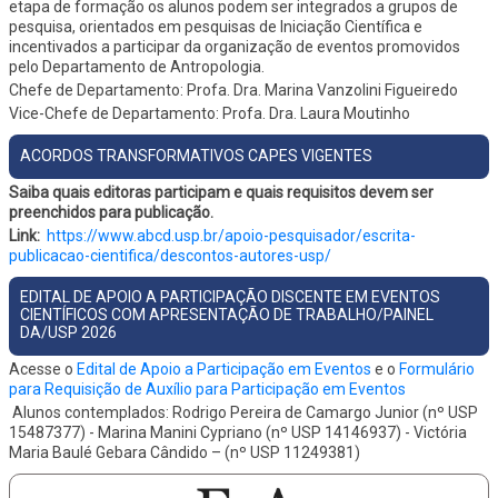
etapa de formação os alunos podem ser integrados a grupos de
pesquisa, orientados em pesquisas de Iniciação Científica e
incentivados a participar da organização de eventos promovidos
pelo Departamento de Antropologia.
Chefe de Departamento: Profa. Dra. Marina Vanzolini Figueiredo
Vice-Chefe de Departamento: Profa. Dra. Laura Moutinho
ACORDOS TRANSFORMATIVOS CAPES VIGENTES
Saiba quais editoras participam e quais requisitos devem ser
preenchidos para publicação.
Link:
https://www.abcd.usp.br/apoio-
pesquisador/escrita-
publicacao-cientifica/
descontos-autores-usp/
EDITAL DE APOIO A PARTICIPAÇÃO DISCENTE EM EVENTOS
CIENTÍFICOS COM APRESENTAÇÃO DE TRABALHO/PAINEL
DA/USP 2026
Acesse o
Edital de Apoio a Participação em Eventos
e o
Formulário
para Requisição de Auxílio para Participação em Eventos
Alunos contemplados: Rodrigo Pereira de Camargo Junior (nº USP
15487377) - Marina Manini Cypriano (nº USP 14146937) - Victória
Maria Baulé Gebara Cândido – (nº USP 11249381)