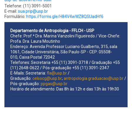
Telefone: (11) 3091-5001
E-mail:
sua.prip@usp.br
Formulário:
https://forms.gle/H84V4wWZ8QSUadHf6
Departamento de Antropologia - FFLCH - USP
Chefe: Prof.ª Dra. Marina Vanzolini Figueiredo / Vice-Chefe:
Profa. Dra. Laura Moutinho
Endereço: Avenida Professor Luciano Gualberto, 315, sala
1061, Cidade Universitária, São Paulo-SP - CEP: 05508-
010, Caixa Postal 72042
Telefones: Secretaria +55 (11) 3091-3718 / Graduação +55
(11) 2648-0622 / Pós-graduação +55 (11) 3091-2347
E-Mails: Secretaria:
fla@usp.br
/
Graduação:
celsocg@usp.br
;
antropologia.graduacao@usp.br
/
Pós-graduação:
ppgas@usp.br
Horário de atendimento: Das 8h às 12h e das 13h às 19h30