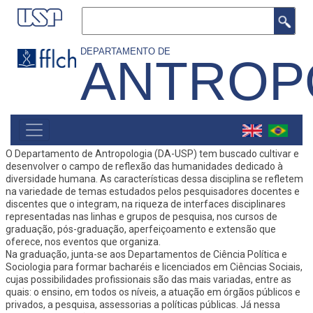
Pular
Buscar
para
o
DEPARTAMENTO DE
ANTROP
conteúdo
principal
MAIN
NAVIGATION
O Departamento de Antropologia (DA-USP) tem buscado cultivar e
desenvolver o campo de reflexão das humanidades dedicado à
diversidade humana. As características dessa disciplina se refletem
na variedade de temas estudados pelos pesquisadores docentes e
discentes que o integram, na riqueza de interfaces disciplinares
representadas nas linhas e grupos de pesquisa, nos cursos de
graduação, pós-graduação, aperfeiçoamento e extensão que
oferece, nos eventos que organiza.
Na graduação, junta-se aos Departamentos de Ciência Política e
Sociologia para formar bacharéis e licenciados em Ciências Sociais,
cujas possibilidades profissionais são das mais variadas, entre as
quais: o ensino, em todos os níveis, a atuação em órgãos públicos e
privados, a pesquisa, assessorias a políticas públicas. Já nessa