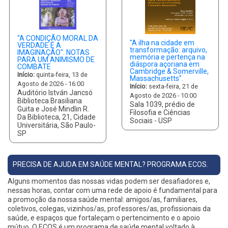
"A CONDIÇÃO MORAL DA
"A ilha na cidade em
VERDADE É A
transformação: arquivo,
IMAGINAÇÃO": NOTAS
memória e pertença na
PARA UM ANIMISMO DE
diáspora açoriana em
COMBATE
Cambridge & Somerville,
Início:
quinta-feira, 13 de
Massachusetts".
Agosto de 2026 - 16:00
Início:
sexta-feira, 21 de
Auditório István Jancsó
Agosto de 2026 - 10:00
Biblioteca Brasiliana
Sala 1039, prédio de
Guita e José Mindlin R.
Filosofia e Ciências
Da Biblioteca, 21, Cidade
Sociais - USP
Universitária, São Paulo-
SP
PRECISA DE AJUDA EM SAÚDE MENTAL? PROGRAMA ECOS.
Alguns momentos das nossas vidas podem ser desafiadores e,
nessas horas, contar com uma rede de apoio é fundamental para
a promoção da nossa saúde mental: amigos/as, familiares,
coletivos, colegas, vizinhos/as, professores/as, profissionais da
saúde, e espaços que fortaleçam o pertencimento e o apoio
mútuo. O ECOS é um programa de saúde mental voltado à