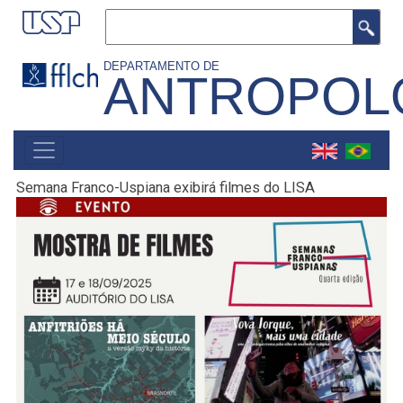
Pular
Buscar
para
o
DEPARTAMENTO DE
ANTROPOL
conteúdo
principal
MAIN
NAVIGATION
Semana Franco-Uspiana exibirá filmes do LISA