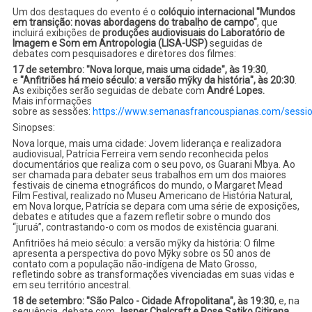
Um dos destaques do evento é o
colóquio internacional "Mundos
em transição: novas abordagens do trabalho de campo"
, que
incluirá exibições de
produções audiovisuais do Laboratório de
Imagem e Som em Antropologia (LISA-USP)
seguidas de
debates com pesquisadores e diretores dos filmes:
17 de setembro: "Nova Iorque, mais uma cidade", às 19:30
,
e
"Anfitriões há meio século: a versão mỹky da história", às 20:30
.
As exibições serão seguidas de debate com
André Lopes.
Mais informações
sobre as sessões:
https://www.semanasfrancouspianas.com/sessi
Sinopses:
Nova Iorque, mais uma cidade: Jovem liderança e realizadora
audiovisual, Patrícia Ferreira vem sendo reconhecida pelos
documentários que realiza com o seu povo, os Guarani Mbya. Ao
ser chamada para debater seus trabalhos em um dos maiores
festivais de cinema etnográficos do mundo, o Margaret Mead
Film Festival, realizado no Museu Americano de História Natural,
em Nova Iorque, Patrícia se depara com uma série de exposições,
debates e atitudes que a fazem refletir sobre o mundo dos
“juruá”, contrastando-o com os modos de existência guarani.
Anfitriões há meio século: a versão mỹky da história: O filme
apresenta a perspectiva do povo Mỹky sobre os 50 anos de
contato com a população não-indígena de Mato Grosso,
refletindo sobre as transformações vivenciadas em suas vidas e
em seu território ancestral.
18 de setembro: "São Palco - Cidade Afropolitana", às 19:30
, e, na
sequência, debate com
Jasper Chalcraft e Rose Satiko Gitirana