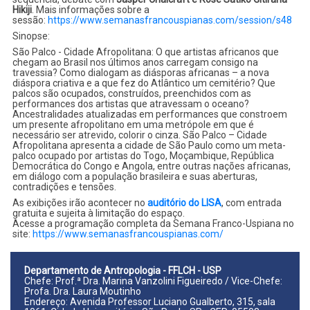
Hikiji
. Mais informações sobre a
sessão:
https://www.semanasfrancouspianas.com/session/s48
Sinopse:
São Palco - Cidade Afropolitana: O que artistas africanos que
chegam ao Brasil nos últimos anos carregam consigo na
travessia? Como dialogam as diásporas africanas – a nova
diáspora criativa e a que fez do Atlântico um cemitério? Que
palcos são ocupados, construídos, preenchidos com as
performances dos artistas que atravessam o oceano?
Ancestralidades atualizadas em performances que constroem
um presente afropolitano em uma metrópole em que é
necessário ser atrevido, colorir o cinza. São Palco – Cidade
Afropolitana apresenta a cidade de São Paulo como um meta-
palco ocupado por artistas do Togo, Moçambique, República
Democrática do Congo e Angola, entre outras nações africanas,
em diálogo com a população brasileira e suas aberturas,
contradições e tensões.
As exibições irão acontecer no
auditório do LISA
, com entrada
gratuita e sujeita à limitação do espaço.
Acesse a programação completa da Semana Franco-Uspiana no
site:
https://www.semanasfrancouspianas.com/
Departamento de Antropologia - FFLCH - USP
Chefe: Prof.ª Dra. Marina Vanzolini Figueiredo / Vice-Chefe:
Profa. Dra. Laura Moutinho
Endereço: Avenida Professor Luciano Gualberto, 315, sala