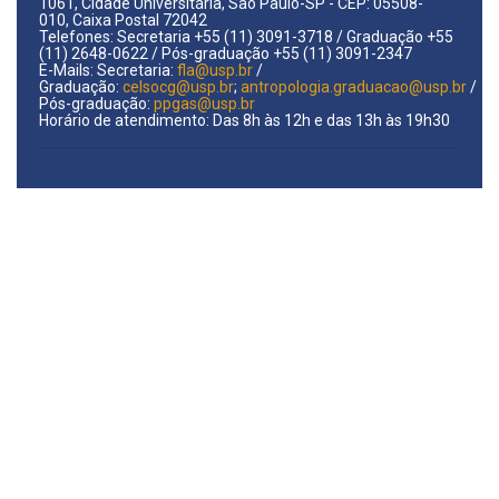
1061, Cidade Universitária, São Paulo-SP - CEP: 05508-
010, Caixa Postal 72042
Telefones: Secretaria +55 (11) 3091-3718 / Graduação +55
(11) 2648-0622 / Pós-graduação +55 (11) 3091-2347
E-Mails: Secretaria:
fla@usp.br
/
Graduação:
celsocg@usp.br
;
antropologia.graduacao@usp.br
/
Pós-graduação:
ppgas@usp.br
Horário de atendimento: Das 8h às 12h e das 13h às 19h30