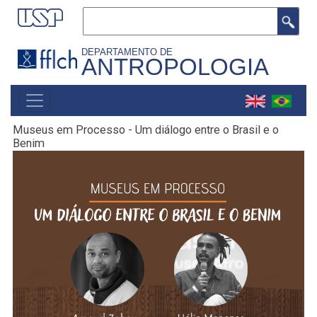
Pular
Buscar
para
o
DEPARTAMENTO DE
ANTROPOLOGIA
conteúdo
principal
MAIN
NAVIGATION
Museus em Processo - Um diálogo entre o Brasil e o
Benim