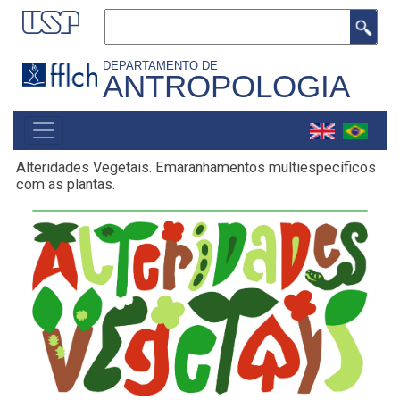
Pular
Buscar
para
o
DEPARTAMENTO DE
ANTROPOLOGIA
conteúdo
principal
MAIN
NAVIGATION
Alteridades Vegetais. Emaranhamentos multiespecíficos
com as plantas.