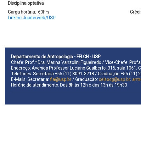
Obrigatoriedade
Disciplina optativa
Carga horária
60hrs
Crédi
Link no Jupiterweb/USP
Departamento de Antropologia - FFLCH - USP
Chefe: Prof.ª Dra. Marina Vanzolini Figueiredo / Vice-Chefe: Prof
Endereço: Avenida Professor Luciano Gualberto, 315, sala 1061, C
Telefones: Secretaria +55 (11) 3091-3718 / Graduação +55 (11)
E-Mails: Secretaria:
fla@usp.br
/ Graduação:
celsocg@usp.br
;
antr
Horário de atendimento: Das 8h às 12h e das 13h às 19h30