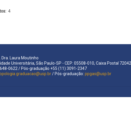
tos
4
a. Dra. Laura Moutinho
idade Universitária, São Paulo-SP - CEP: 05508-010, Caixa Postal 7204
 2648-0622 / Pós-graduação +55 (11) 3091-2347
opologia.graduacao@usp.br
/ Pós-graduação:
ppgas@usp.br