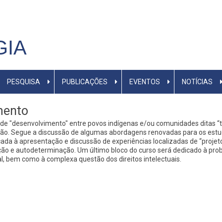
GIA
PESQUISA
PUBLICAÇÕES
EVENTOS
NOTÍCIAS
mento
s de "desenvolvimento" entre povos indígenas e/ou comunidades ditas “t
 Segue a discussão de algumas abordagens renovadas para os estudos
cada à apresentação e discussão de experiências localizadas de “projeto
o e autodeterminação. Um último bloco do curso será dedicado à probl
al, bem como à complexa questão dos direitos intelectuais.