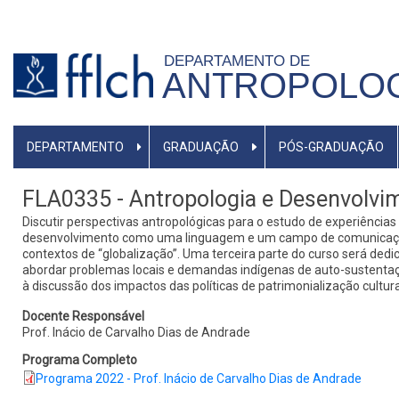
Pular
para
DEPARTAMENTO DE
o
ANTROPOLO
conteúdo
principal
MAIN
DEPARTAMENTO
GRADUAÇÃO
PÓS-GRADUAÇÃO
NAVIGATION
FLA0335 - Antropologia e Desenvolvi
Discutir perspectivas antropológicas para o estudo de experiência
desenvolvimento como uma linguagem e um campo de comunicação.
contextos de “globalização”. Uma terceira parte do curso será dedi
abordar problemas locais e demandas indígenas de auto-sustentaçã
à discussão dos impactos das políticas de patrimonialização cultur
Docente Responsável
Prof. Inácio de Carvalho Dias de Andrade
Programa Completo
Programa 2022 - Prof. Inácio de Carvalho Dias de Andrade