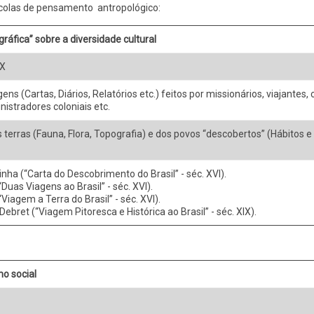
scolas de pensamento antropológico:
ráfica” sobre a diversidade cultural
IX
ens (Cartas, Diários, Relatórios etc.) feitos por missionários, viajantes
nistradores coloniais etc.
 terras (Fauna, Flora, Topografia) e dos povos “descobertos” (Hábitos e
ha (“Carta do Descobrimento do Brasil” - séc. XVI).
Duas Viagens ao Brasil” - séc. XVI).
Viagem a Terra do Brasil” - séc. XVI).
ebret (“Viagem Pitoresca e Histórica ao Brasil” - séc. XIX).
o social