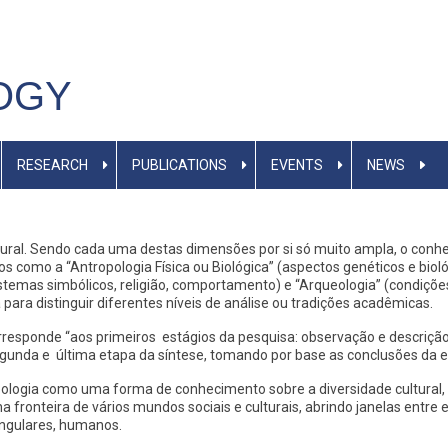
OGY
RESEARCH
PUBLICATIONS
EVENTS
NEWS
ltural. Sendo cada uma destas dimensões por si só muito ampla, o co
s como a “Antropologia Física ou Biológica” (aspectos genéticos e biol
” (sistemas simbólicos, religião, comportamento) e “Arqueologia” (cond
para distinguir diferentes níveis de análise ou tradições acadêmicas.
responde “aos primeiros estágios da pesquisa: observação e descrição,
gunda e última etapa da síntese, tomando por base as conclusões da et
opologia como uma forma de conhecimento sobre a diversidade cultural,
na fronteira de vários mundos sociais e culturais, abrindo janelas entre
 singulares, humanos.