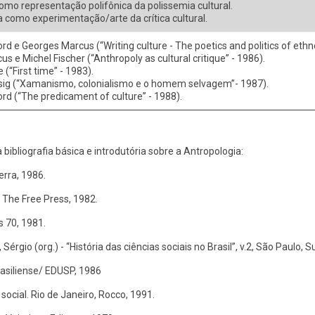
omo representação polifônica da polissemia cultural.
 como experimentação/arte da crítica cultural.
rd e Georges Marcus (“Writing culture - The poetics and politics of ethn
s e Michel Fischer (“Anthropoly as cultural critique” - 1986).
 (“First time” - 1983).
sig (“Xamanismo, colonialismo e o homem selvagem”- 1987).
rd (“The predicament of culture” - 1988).
ibliografia básica e introdutória sobre a Antropologia:
erra, 1986.
, The Free Press, 1982.
s 70, 1981.
Sérgio (org.) - “História das ciências sociais no Brasil”, v.2, São Paulo,
rasiliense/ EDUSP, 1986
ocial. Rio de Janeiro, Rocco, 1991.