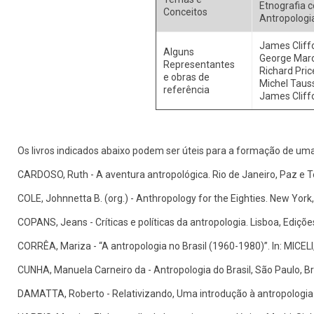
Etnografia c
Conceitos
Antropologia
James Cliffo
Alguns
George Marcu
Representantes
Richard Price
e obras de
Michel Taus
referência
James Cliffo
Os livros indicados abaixo podem ser úteis para a formação de uma b
CARDOSO, Ruth - A aventura antropológica. Rio de Janeiro, Paz e T
COLE, Johnnetta B. (org.) - Anthropology for the Eighties. New York
COPANS, Jeans - Críticas e políticas da antropologia. Lisboa, Ediçõe
CORRÊA, Mariza - “A antropologia no Brasil (1960-1980)”. In: MICELI, 
CUNHA, Manuela Carneiro da - Antropologia do Brasil, São Paulo, B
DAMATTA, Roberto - Relativizando, Uma introdução à antropologia s