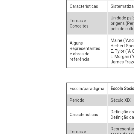
Características
Sistematiza
Unidade psíq
Temas e
origens (Per
Conceitos
pelo de cultu
Maine (“Anci
Alguns
Herbert Spen
Representantes
E. Tylor (“A 
e obras de
L. Morgan (“
referência
James Fraze
Escola/paradigma
Escola Soci
Período
Século XIX
Definição d
Características
Definição da
Representaç
Temas e