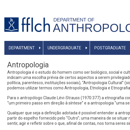
Skip
to
DEPARTMENT OF
main
ANTHROPOL
content
MAIN
DEPARTMENT
UNDERGRADUATE
POSTGRADUATE
NAVIGATION
Antropologia
Antropologia é o estudo do homem como ser biológico, social e cu
indicam uma escolha prévia de certos aspectos a serem privilegiado
política, parentesco, instituições sociais), “Antropologia Cultural
podemos utilizar termos como Antropologia, Etnologia e Etnografia 
Para o antropólogo Claude Lévi-Strauss (1970:377) a etnografia cor
“um primeiro passo em direção à síntese” e a antropologia “uma se
Qualquer que seja a definição adotada é possível entender a antr
partir do espelho fornecido pelo “Outro”; uma maneira de se situar 
sentir, agir e refletir sobre o que, afinal de contas, nos torna seres