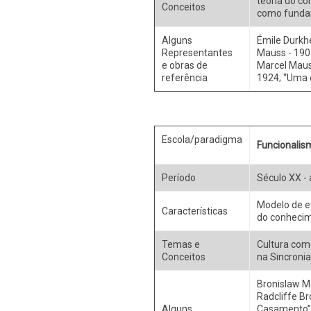
teoria do co
Conceitos
como fundame
Alguns
Émile Durkhe
Representantes
Mauss - 1901
e obras de
Marcel Mauss
referência
1924; “Uma c
Escola/paradigma
Funcionalis
Período
Século XX -
Modelo de e
Características
do conhecim
Temas e
Cultura como
Conceitos
na Sincronia
Bronislaw Ma
Radcliffe Br
Alguns
Casamento”, 