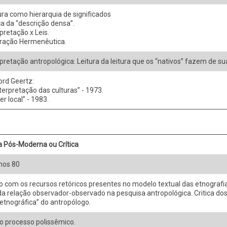
ura como hierarquia de significados
a da “descrição densa”.
rpretação x Leis.
iração Hermenêutica.
rpretação antropológica: Leitura da leitura que os “nativos” fazem de sua
ford Geertz:
nterpretação das culturas” - 1973.
r local” - 1983.
a Pós-Moderna ou Crítica
nos 80
 com os recursos retóricos presentes no modelo textual das etnografi
da relação observador-observado na pesquisa antropológica. Critica do
etnográfica” do antropólogo.
o processo polissêmico.