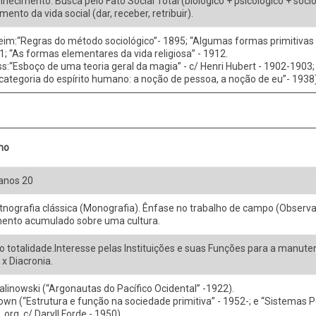
nhecimento. Busca pelo Fato Social Total (biológico + psicológico + socio
nto da vida social (dar, receber, retribuir).
im:“Regras do método sociológico”- 1895; “Algumas formas primitivas d
; “As formas elementares da vida religiosa” - 1912.
:“Esboço de uma teoria geral da magia” - c/ Henri Hubert - 1902-1903; 
ategoria do espírito humano: a noção de pessoa, a noção de eu”- 1938)
mo
 anos 20
tnografia clássica (Monografia). Ênfase no trabalho de campo (Observa
ento acumulado sobre uma cultura.
 totalidade.Interesse pelas Instituições e suas Funções para a manuten
 x Diacronia.
linowski (“Argonautas do Pacífico Ocidental” -1922).
own (“Estrutura e função na sociedade primitiva” - 1952-; e “Sistemas P
org. c/ Daryll Forde - 1950).