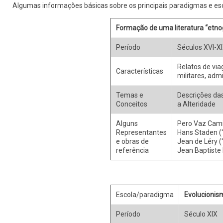
Algumas informações básicas sobre os principais paradigmas e e
Formação de uma literatura “etnog
Período
Séculos XVI-X
Relatos de viag
Características
militares, admi
Temas e
Descrições das
Conceitos
a Alteridade
Alguns
Pero Vaz Camin
Representantes
Hans Staden (“
e obras de
Jean de Léry (“
referência
Jean Baptiste D
Escola/paradigma
Evolucionism
Período
Século XIX