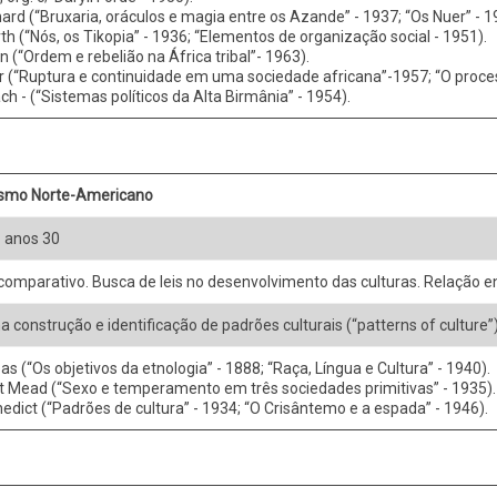
ard (“Bruxaria, oráculos e magia entre os Azande” - 1937; “Os Nuer” - 1
h (“Nós, os Tikopia” - 1936; “Elementos de organização social - 1951).
(“Ordem e rebelião na África tribal”- 1963).
r (“Ruptura e continuidade em uma sociedade africana”-1957; “O process
 - (“Sistemas políticos da Alta Birmânia” - 1954).
lismo Norte-Americano
- anos 30
omparativo. Busca de leis no desenvolvimento das culturas. Relação en
 construção e identificação de padrões culturais (“patterns of culture”) 
as (“Os objetivos da etnologia” - 1888; “Raça, Língua e Cultura” - 1940).
 Mead (“Sexo e temperamento em três sociedades primitivas” - 1935).
edict (“Padrões de cultura” - 1934; “O Crisântemo e a espada” - 1946).