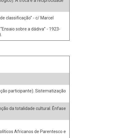
lógico). A troca e a reciprocidade
e classificação” - c/ Marcel
“Ensaio sobre a dádiva” - 1923-
.
ção participante). Sistematização
ção da totalidade cultural. Ênfase
olíticos Africanos de Parentesco e