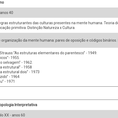
smo
 anos 40
egras estruturantes das culturas presentes na mente humana. Teoria d
icação primitiva. Distinção Natureza x Cultura.
de organização da mente humana: pares de oposição e códigos binários.
Strauss:“As estruturas elementares do parentesco” - 1949.
picos”- 1955.
 selvagem” - 1962.
a estrutural” - 1958
a estrutural dois” - 1973
ozido” - 1964
u” - 1971
opologia Interpretativa
lo XX - anos 60