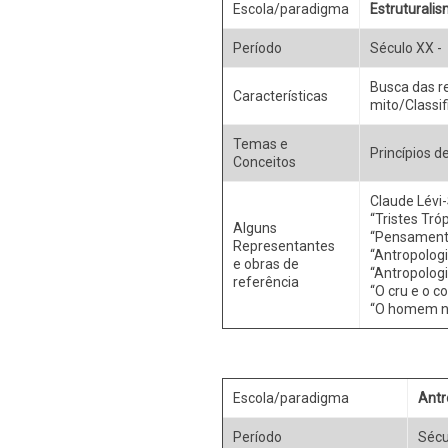
Escola/paradigma
Estruturali
Período
Século XX -
Busca das r
Características
mito/Classif
Temas e
Princípios 
Conceitos
Claude Lévi-
“Tristes Tró
Alguns
“Pensamento
Representantes
“Antropologi
e obras de
“Antropologi
referência
“O cru e o c
“O homem n
Escola/paradigma
Antr
Período
Sécu