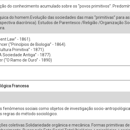
ção do conhecimento acumulado sobre os “povos primitivos”. Predomíni
uica do homem.Evolução das sociedades das mais “primitivas” para as 
spectiva diacrônica). Estudos de Parentesco /Religião /Organização Soc
ra.
ent Law” - 1861).
cer (“Princípios de Biologia” - 1864).
Cultura Primitiva” - 1871).
A Sociedade Antiga” - 1877).
r (“O Ramo de Ouro” - 1890)
ológica Francesa
os fenômenos sociais como objetos de investigação socio-antropológica
s regras do método sociológico.
ões coletivas.Solidariedade orgânica e mecânica. Formas primitivas de