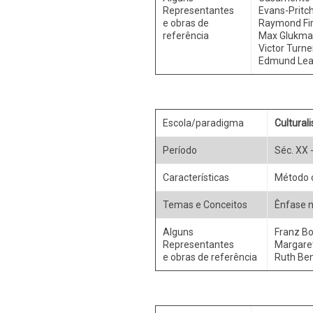
Representantes
Evans-Pritch
e obras de
Raymond Firt
referência
Max Glukman 
Victor Turne
Edmund Leach
Escola/paradigma
Cultura
Período
Séc. XX 
Características
Método c
Temas e Conceitos
Ênfase na
Alguns
Franz Bo
Representantes
Margaret
e obras de referência
Ruth Ben