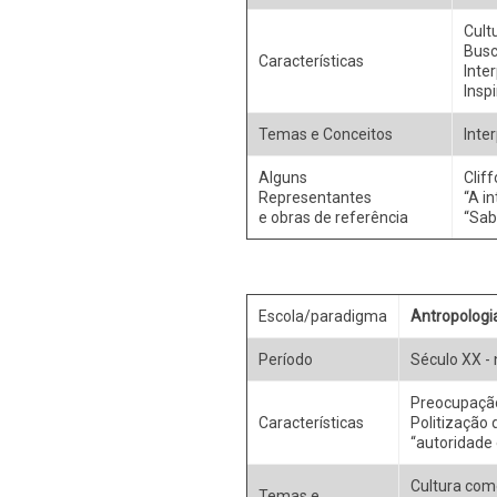
Cult
Busc
Características
Inte
Insp
Temas e Conceitos
Inte
Alguns
Clif
Representantes
“A i
e obras de referência
“Sabe
Escola/paradigma
Antropologi
Período
Século XX - 
Preocupação
Características
Politização 
“autoridade 
Cultura com
Temas e