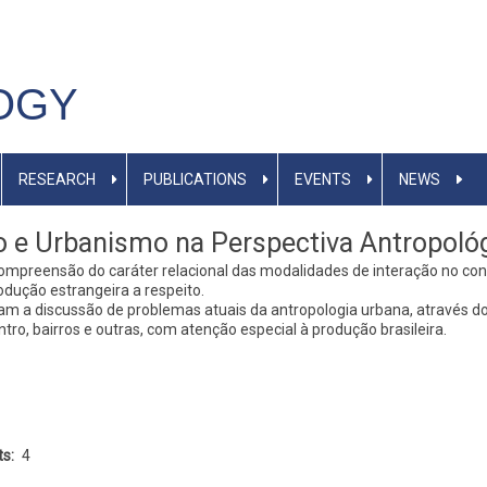
OGY
RESEARCH
PUBLICATIONS
EVENTS
NEWS
 e Urbanismo na Perspectiva Antropoló
ompreensão do caráter relacional das modalidades de interação no cont
odução estrangeira a respeito.
nam a discussão de problemas atuais da antropologia urbana, através
ntro, bairros e outras, com atenção especial à produção brasileira.
ts
4