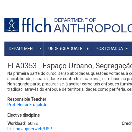
Skip
to
DEPARTMENT OF
main
ANTHROPOL
content
MAIN
DEPARTMENT
UNDERGRADUATE
POSTGRADUATE
NAVIGATION
FLA0353 - Espaço Urbano, Segregação
Na primeira parte do curso, serão abordadas questões voltadas à c
sociabilidade, espacialidade e contexto situacional, com base na pr
Na segunda parte, procurar-se-á avaliar como tais enfoques ilumi
tradição, através do enfoque de territorialidades como periferia, ce
Responsible Teacher
Prof. Heitor Frúgoli Jr.
Obligatoriness
Elective discipline
Workload
60hrs
Credi
Link no Jupiterweb/USP